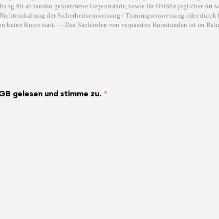
ftung für abhanden gekommene Gegenstände, sowie für Unfälle jeglicher Art 
ch Nichteinhaltung der Sicherheitseinweisung / Trainingseinweisung oder durch
en keine Kurse statt. — Das Nachholen von verpassten Kursstunden ist im Rah
GB gelesen und stimme zu.
*