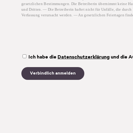
gesetzlichen Bestimmungen. Die Betreiberin übernimmt keine Ha
und Dritten. — Die Betreiberin haftet nicht für Unfälle, die dur
Verfassung verursacht werden. — An gesetzlichen Feiertagen find
Ich habe die
Datenschutzerklärung
und die A