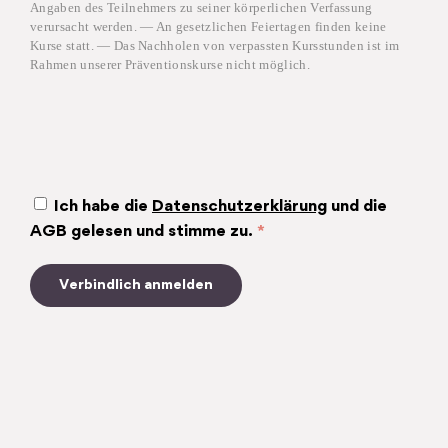
Angaben des Teilnehmers zu seiner körperlichen Verfassung
verursacht werden. — An gesetzlichen Feiertagen finden keine
Kurse statt. — Das Nachholen von verpassten Kursstunden ist im
Rahmen unserer Präventionskurse nicht möglich.
Ich habe die
Datenschutzerklärung
und die
AGB gelesen und stimme zu.
*