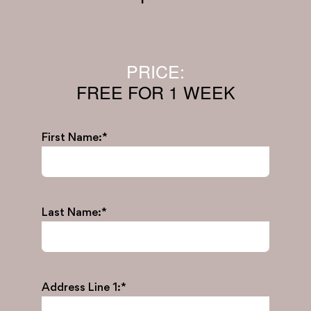
PRICE:
FREE FOR 1 WEEK
First Name:*
Last Name:*
Address Line 1:*