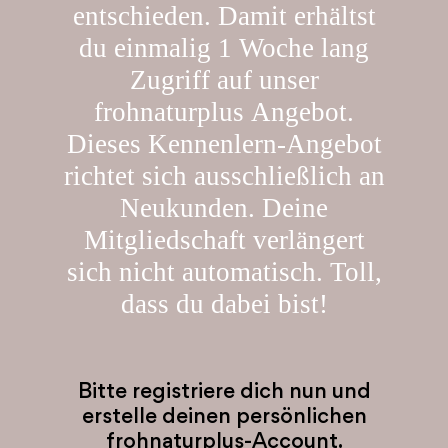
entschieden. Damit erhältst
du einmalig 1 Woche lang
Zugriff auf unser
frohnaturplus Angebot.
Dieses Kennenlern-Angebot
richtet sich ausschließlich an
Neukunden. Deine
Mitgliedschaft verlängert
sich nicht automatisch. Toll,
dass du dabei bist!
Bitte registriere dich nun und
erstelle deinen persönlichen
frohnaturplus-Account.