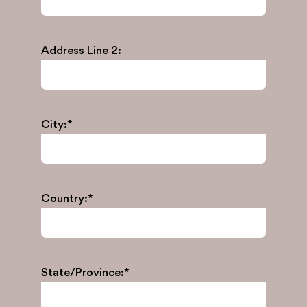
Address Line 2:
City:*
Country:*
State/Province:*