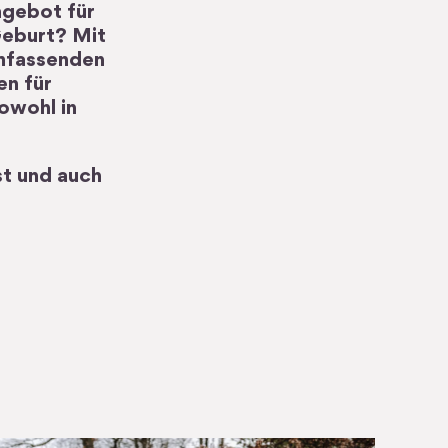
ngebot für
Geburt? Mit
umfassenden
en für
sowohl in
st und auch