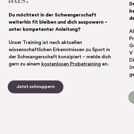
aus!
D
b
Du möchtest in der Schwangerschaft
d
weiterhin fit bleiben und dich auspowern –
unter kompetenter Anleitung?
Al
Pr
Unser Training ist nach aktuellen
G
wissenschaftlichen Erkenntnissen zu Sport in
V 
der Schwangerschaft konzipiert – melde dich
Di
gern zu einem
kostenlosen Probetraining
an.
(
g
Jetzt schnuppern