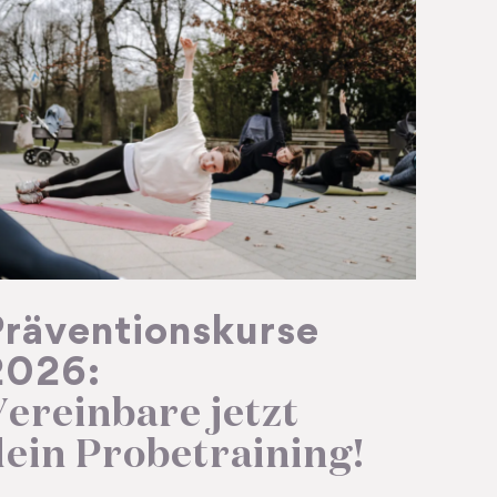
Präventionskurse
2026:
ereinbare jetzt
ein Probe­training!